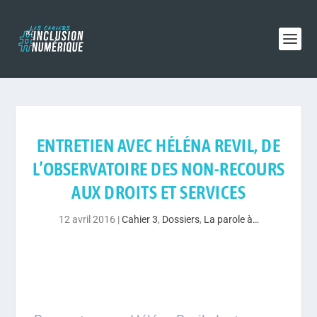
ENTRETIEN AVEC HÉLÉNA REVIL, DE
L’OBSERVATOIRE DES NON-RECOURS
AUX DROITS ET SERVICES
12 avril 2016
|
Cahier 3
,
Dossiers
,
La parole à…