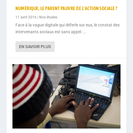
NUMÉRIQUE, LE PARENT PAUVRE DE L’ACTION SOCIALE ?
11 avril 2016
|
Nos études
Face à la vague digitale qui déferle sur eux, le constat des
intervenants sociaux est sans appel :...
EN SAVOIR PLUS