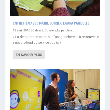
ENTRETIEN AVEC MARIE COIRIÉ & LAURA PANDELLE
12 avril 2016
|
Cahier 3
,
Dossiers
,
La parole à…
« La démarche centrée sur l’usager cherche à retrouver le
sens profond du service public »
EN SAVOIR PLUS