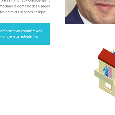
s privés nationaux considéraient
 même dans le domaine des usages
es premiers services en ligne.
atérialisation complète des
ncitoyens la redoutent et