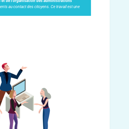
s et de l’organisation des administrations
gents au contact des citoyens. Ce travail est une