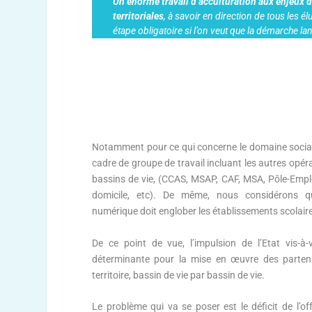
Un énorme travail d’acculturation aux enjeux de
territoriales
, à savoir en direction de tous les é
étape obligatoire si l’on veut que la démarche la
Notamment pour ce qui concerne le domaine social, c
cadre de groupe de travail incluant les autres opéra
bassins de vie, (CCAS, MSAP, CAF, MSA, Pôle-Empl
domicile, etc). De même, nous considérons que
numérique doit englober les établissements scolaire
De ce point de vue, l’impulsion de l’Etat vis-à
déterminante pour la mise en œuvre des partenari
territoire, bassin de vie par bassin de vie.
Le problème qui va se poser est le déficit de l’o