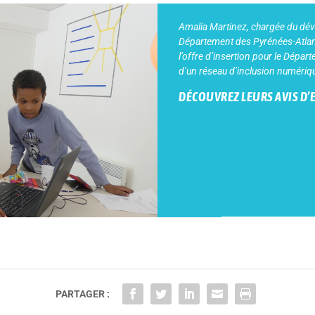
Amalia Martinez, chargée du dé
Département des Pyrénées-Atlanti
l’offre d’insertion pour le Dépar
d’un réseau d’inclusion numérique
DÉCOUVREZ LEURS AVIS D’
PARTAGER :