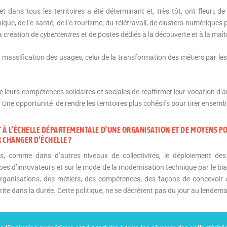
t dans tous les territoires a été déterminant et, très tôt, ont fleuri, 
ique, de l’e-santé, de l’e-tourisme, du télétravail, de clusters numériques
a création de
cybercentres
et de postes dédiés à la découverte et à la maî
a massification des usages, celui de la transformation des métiers par le
leurs compétences solidaires et sociales de réaffirmer leur vocation d’a
Une opportunité de rendre les territoires plus cohésifs pour tirer ensemb
 À L’ÉCHELLE DÉPARTEMENTALE D’UNE ORGANISATION ET DE MOYENS PO
 CHANGER D’ÉCHELLE ?
, comme dans d’autres niveaux de collectivités, le déploiement des
pes d’innovateurs et sur le mode de la modernisation technique par le biai
ganisations, des métiers, des compétences, des façons de concevoir et 
crite dans la durée. Cette politique, ne se décrètent pas du jour au lendema