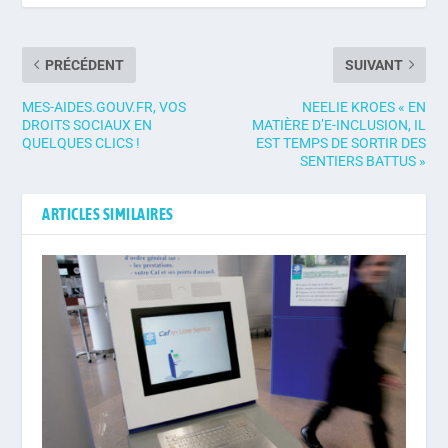
PRÉCÉDENT
SUIVANT
MES-AIDES.GOUV.FR, VOS
NEELIE KROES « EN
DROITS SOCIAUX EN
MATIÈRE D’E-INCLUSION, IL
QUELQUES CLICS !
EST TEMPS DE SORTIR DES
SENTIERS BATTUS »
ARTICLES SIMILAIRES