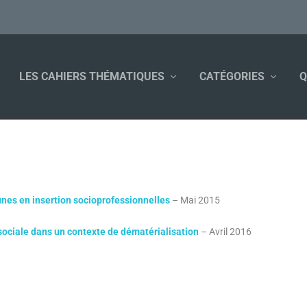
LES CAHIERS THÉMATIQUES
CATÉGORIES
Q
nes en insertion socioprofessionnelles
– Mai 2015
 sociale dans un contexte de dématérialisation
– Avril 2016